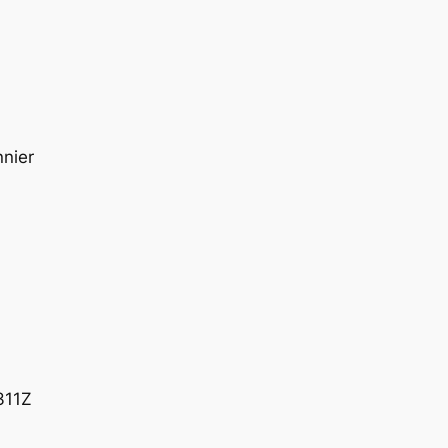
nnier
311Z