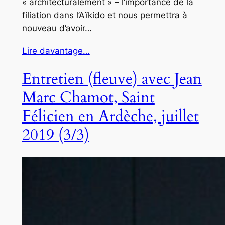
« architecturalement » – l’importance de la
filiation dans l’Aïkido et nous permettra à
nouveau d’avoir…
Lire davantage…
Entretien (fleuve) avec Jean
Marc Chamot, Saint
Félicien en Ardèche, juillet
2019 (3/3)