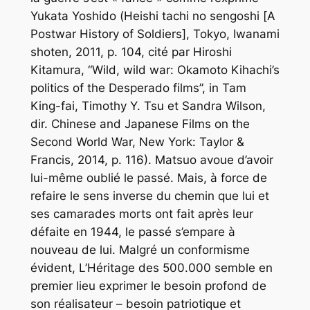
Yukata Yoshido (
Heishi tachi
no sengoshi
[
A
Postwar History of Soldiers
], Tokyo, Iwanami
shoten, 2011, p. 104, cité par Hiroshi
Kitamura, “Wild, wild war: Okamoto Kihachi’s
politics of the Desperado films”, in Tam
King-fai, Timothy Y. Tsu et Sandra Wilson,
dir.
Chinese and Japanese Films on the
Second World War,
New York: Taylor &
Francis, 2014, p. 116). Matsuo avoue d’avoir
lui-même oublié le passé. Mais, à force de
refaire le sens inverse du chemin que lui et
ses camarades morts ont fait après leur
défaite en 1944, le passé s’empare à
nouveau de lui. Malgré un conformisme
évident,
L’Héritage
des 500.000
semble en
premier lieu exprimer le besoin profond de
son réalisateur – besoin patriotique et