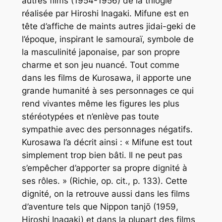
autres films (1954-1956) de la trilogie
réalisée par Hiroshi Inagaki. Mifune est en
tête d’affiche de maints autres
jidai-geki
de
l’époque, inspirant le samouraï, symbole de
la masculinité japonaise, par son propre
charme et son jeu nuancé. Tout comme
dans les films de Kurosawa, il apporte une
grande humanité à ses personnages ce qui
rend vivantes même les figures les plus
stéréotypées et n’enlève pas toute
sympathie avec des personnages négatifs.
Kurosawa l’a décrit ainsi : « Mifune est tout
simplement trop bien bâti. Il ne peut pas
s’empêcher d’apporter sa propre dignité à
ses rôles. » (Richie,
op. cit.,
p. 133). Cette
dignité, on la retrouve aussi dans les films
d’aventure tels que
Nippon tanjō
(1959,
Hiroshi Inagaki) et dans la plupart des films