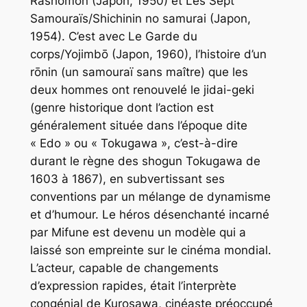
Rashōmon
(Japon, 1950) et
Les Sept
Samouraïs/Shichinin no
samurai
(Japon,
1954). C’est avec
Le Garde du
corps/Yojimbō
(Japon, 1960), l’histoire d’un
rōnin
(un samouraï sans maître) que les
deux hommes ont renouvelé le
jidai-geki
(genre historique dont l’action est
généralement située dans l’époque dite
« Edo » ou « Tokugawa », c’est-à-dire
durant le règne des shogun Tokugawa de
1603 à 1867), en subvertissant ses
conventions par un mélange de dynamisme
et d’humour. Le héros désenchanté incarné
par Mifune est devenu un modèle qui a
laissé son empreinte sur le cinéma mondial.
L’acteur, capable de changements
d’expression rapides, était l’interprète
congénial de Kurosawa, cinéaste préoccupé